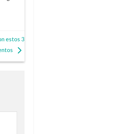
on estos 3
entos