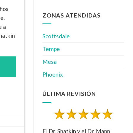
chos
ZONAS ATENDIDAS
e.
e a
hatkin
Scottsdale
Tempe
Mesa
Phoenix
ÚLTIMA REVISIÓN
El Dr. Shatkin y el Dr. Mann