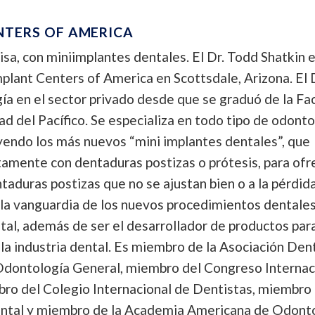
NTERS OF AMERICA
sa, con miniimplantes dentales. El Dr. Todd Shatkin e
lant Centers of America en Scottsdale, Arizona. El 
gía en el sector privado desde que se graduó de la Fa
d del Pacífico. Se especializa en todo tipo de odonto
yendo los más nuevos “mini implantes dentales”, que
amente con dentaduras postizas o prótesis, para ofr
taduras postizas que no se ajustan bien o a la pérdid
 la vanguardia de los nuevos procedimientos dentales
al, además de ser el desarrollador de productos para
a industria dental. Es miembro de la Asociación Den
Odontología General, miembro del Congreso Internac
ro del Colegio Internacional de Dentistas, miembro 
ental y miembro de la Academia Americana de Odont