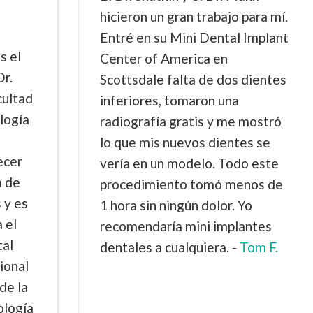
hicieron un gran trabajo para mí.
Entré en su Mini Dental Implant
s el
Center of America en
Dr.
Scottsdale falta de dos dientes
cultad
inferiores, tomaron una
logía
radiografía gratis y me mostró
lo que mis nuevos dientes se
ecer
vería en un modelo. Todo este
a de
procedimiento tomó menos de
 y es
1 hora sin ningún dolor. Yo
 el
recomendaría mini implantes
tal
dentales a cualquiera. -
Tom F.
ional
de la
ología